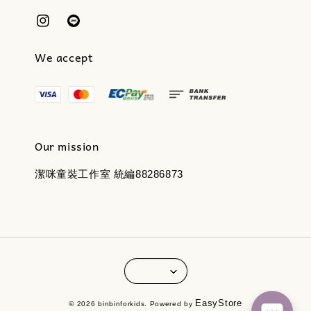
We accept
Our mission
潔咪童裝工作室 統編88286873
EasyStore
© 2026 binbinforkids. Powered by