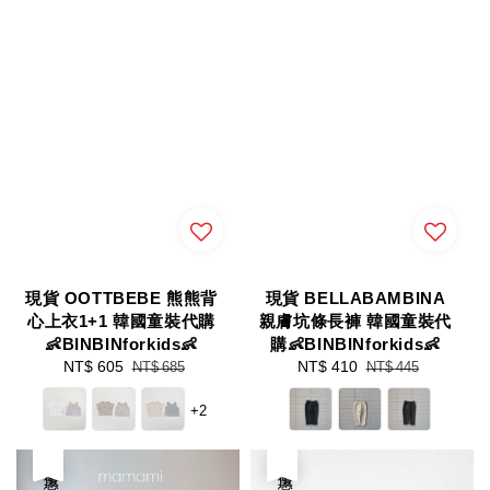
現貨 OOTTBEBE 熊熊背
現貨 BELLABAMBINA
心上衣1+1 韓國童裝代購
親膚坑條長褲 韓國童裝代
👶BINBINforkids👶
購👶BINBINforkids👶
Sale
NT$ 605
Regular
Sale
NT$ 410
Regular
NT$ 685
NT$ 445
price
price
price
price
+2
優惠
優惠