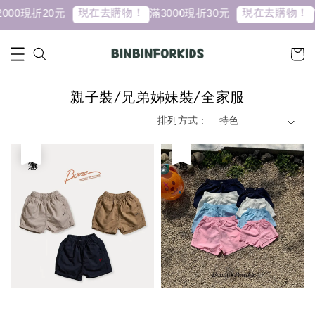
現在去購物！
現在去購物！
現折20元
滿3000現折30元
VVV
親子裝/兄弟姊妹裝/全家服
排列方式 :
優惠
優惠