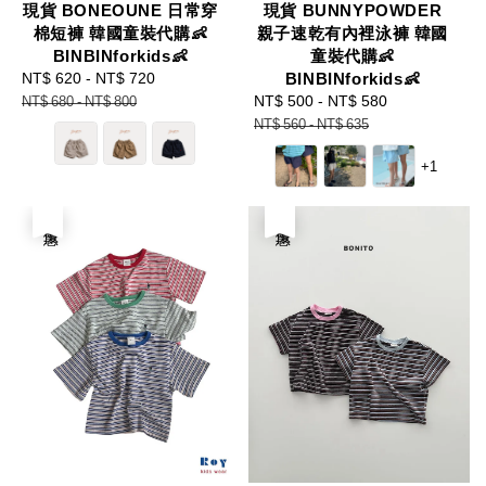
現貨 BONEOUNE 日常穿
現貨 BUNNYPOWDER
棉短褲 韓國童裝代購👶
親子速乾有內裡泳褲 韓國
BINBINforkids👶
童裝代購👶
Sale
NT$ 620
-
NT$ 720
Regular
BINBINforkids👶
price
price
Sale
NT$ 500
-
NT$ 580
Regular
NT$ 680
-
NT$ 800
price
price
NT$ 560
-
NT$ 635
+1
優惠
優惠