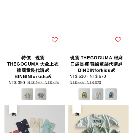
特價｜現貨
現貨 THEGOGUMA 棉麻
THEGOGUMA 大象上衣
口袋長褲 韓國童裝代購👶
韓國童裝代購👶
BINBINforkids👶
BINBINforkids👶
Sale
NT$ 510
-
NT$ 570
Regular
Sale
NT$ 390
Regular
price
price
NT$ 460
-
NT$ 525
NT$ 555
-
NT$ 620
price
price
優惠
優惠