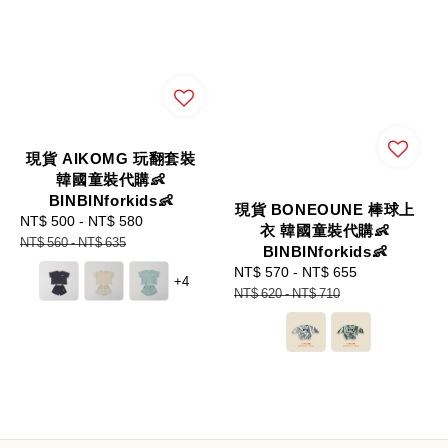
現貨 AIKOMG 玩翻套裝
韓國童裝代購👶
BINBINforkids👶
現貨 BONEOUNE 棒球上
Sale
NT$ 500
-
NT$ 580
Regular
衣 韓國童裝代購👶
price
price
NT$ 560
-
NT$ 635
BINBINforkids👶
Sale
NT$ 570
-
NT$ 655
Regular
+4
price
price
NT$ 620
-
NT$ 710