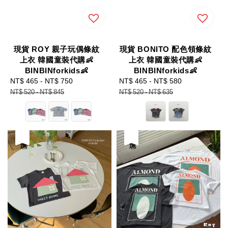
現貨 ROY 親子玩偶條紋
現貨 BONITO 配色領條紋
上衣 韓國童裝代購👶
上衣 韓國童裝代購👶
BINBINforkids👶
BINBINforkids👶
Sale
NT$ 465
-
NT$ 750
Regular
Sale
NT$ 465
-
NT$ 580
Regular
price
price
price
price
NT$ 520
-
NT$ 845
NT$ 520
-
NT$ 635
優惠
優惠