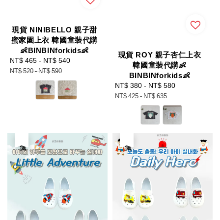
現貨 NINIBELLO 親子甜
蜜家園上衣 韓國童裝代購
👶BINBINforkids👶
現貨 ROY 親子杏仁上衣
Sale
NT$ 465
-
NT$ 540
Regular
韓國童裝代購👶
price
price
NT$ 520
-
NT$ 590
BINBINforkids👶
Sale
NT$ 380
-
NT$ 580
Regular
price
price
NT$ 425
-
NT$ 635
優惠
優惠