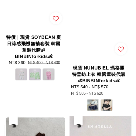
特價｜現貨 SOYBEAN 夏
日涼感飛機無袖套裝 韓國
童裝代購👶
BINBINforkids👶
Sale
NT$ 360
Regular
NT$ 400
-
NT$ 430
現貨 NUNUBIEL 瑪格麗
price
price
特雪紡上衣 韓國童裝代購
👶BINBINforkids👶
Sale
NT$ 540
-
NT$ 570
Regular
price
price
NT$ 585
-
NT$ 620
優惠
優惠