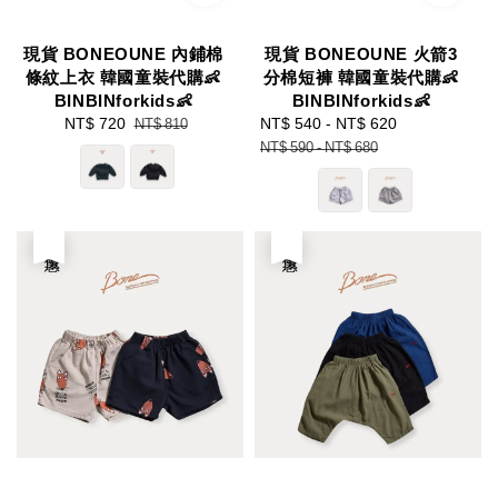
現貨 BONEOUNE 內鋪棉
現貨 BONEOUNE 火箭3
條紋上衣 韓國童裝代購👶
分棉短褲 韓國童裝代購👶
BINBINforkids👶
BINBINforkids👶
Sale
NT$ 720
Regular
Sale
NT$ 540
-
NT$ 620
Regular
NT$ 810
price
price
price
price
NT$ 590
-
NT$ 680
優惠
優惠