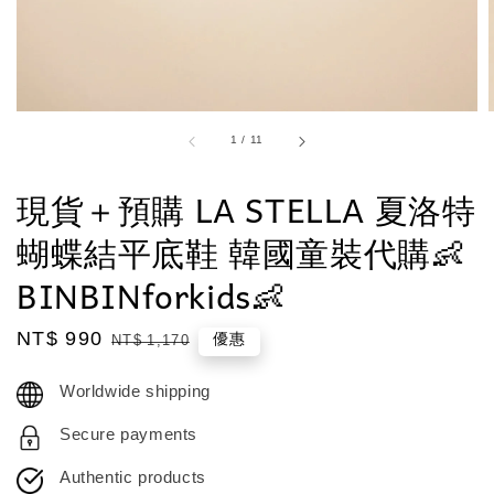
1
/
11
現貨＋預購 LA STELLA 夏洛特
蝴蝶結平底鞋 韓國童裝代購👶
BINBINforkids👶
Sale
NT$ 990
Regular
優惠
NT$ 1,170
price
price
Worldwide shipping
Secure payments
Authentic products