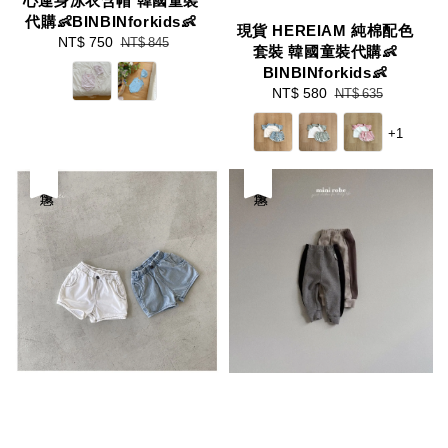
心連身泳衣含帽 韓國童裝
代購👶BINBINforkids👶
現貨 HEREIAM 純棉配色
Sale
NT$ 750
Regular
NT$ 845
套裝 韓國童裝代購👶
price
price
BINBINforkids👶
Sale
NT$ 580
Regular
NT$ 635
price
price
+1
優惠
優惠