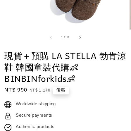
1
/
11
現貨＋預購 LA STELLA 勃肯涼
鞋 韓國童裝代購👶
BINBINforkids👶
Sale
NT$ 990
Regular
優惠
NT$ 1,170
price
price
Worldwide shipping
Secure payments
Authentic products