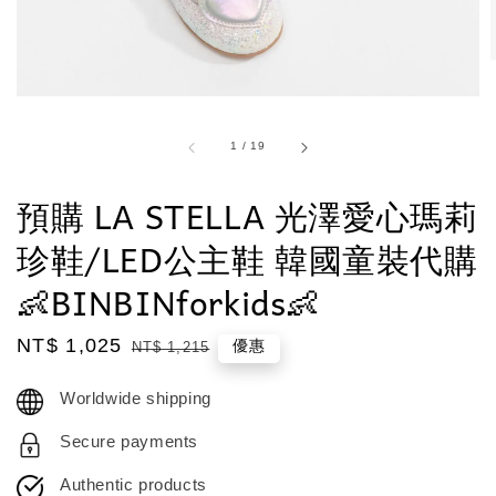
1
/
19
預購 LA STELLA 光澤愛心瑪莉
珍鞋/LED公主鞋 韓國童裝代購
👶BINBINforkids👶
Sale
NT$ 1,025
Regular
優惠
NT$ 1,215
price
price
Worldwide shipping
Secure payments
Authentic products