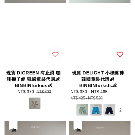
現貨 DIGREEN 有止滑 咖
現貨 DELIGHT 小標泳褲
啡襪子組 韓國童裝代購👶
韓國童裝代購👶
BINBINforkids👶
BINBINforkids👶
Sale
NT$ 370
Regular
Sale
NT$ 380
-
NT$ 465
Regular
NT$ 390
price
price
price
price
NT$ 425
-
NT$ 520
+2
優惠
優惠