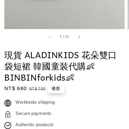
1
/
10
現貨 ALADINKIDS 花朵雙口
袋短裙 韓國童裝代購👶
BINBINforkids👶
Sale
NT$ 680
Regular
優惠
NT$ 705
price
price
Worldwide shipping
Secure payments
Authentic products