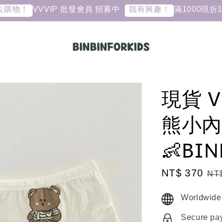
VVVIP 批發會員 招募中
滿1000現折10元
！
我有興趣！
現貨 V
熊小內
👶BIN
Sale
NT$ 370
Re
NT
price
pri
Worldwide
Secure pa