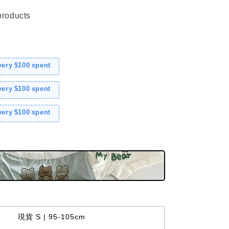
products
every $100 spent
every $100 spent
every $100 spent
現貨 S | 95-105cm