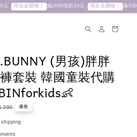
滿2000現折20元
滿3000現折
現在去購物！
現在去購物！
.BUNNY (男孩)胖胖
褲套裝 韓國童裝代購
BINforkids👶
gular
優惠
$ 390
ce
 shipping
yments