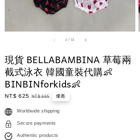
1
/
11
現貨 BELLABAMBINA 草莓兩
截式泳衣 韓國童裝代購👶
BINBINforkids👶
Sale
NT$ 625
Regular
優惠
NT$ 665
price
price
Worldwide shipping
Secure payments
Authentic products