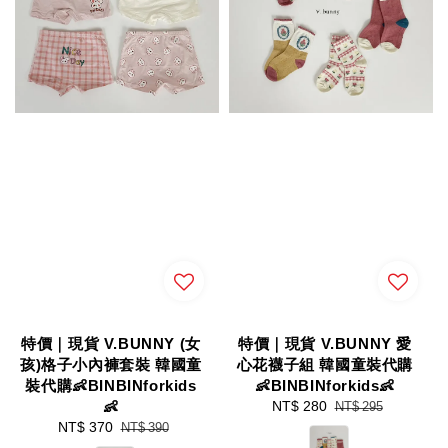
特價｜現貨 V.BUNNY (女
特價｜現貨 V.BUNNY 愛
孩)格子小內褲套裝 韓國童
心花襪子組 韓國童裝代購
裝代購👶BINBINforkids
👶BINBINforkids👶
👶
Sale
NT$ 280
Regular
NT$ 295
Sale
NT$ 370
Regular
price
price
NT$ 390